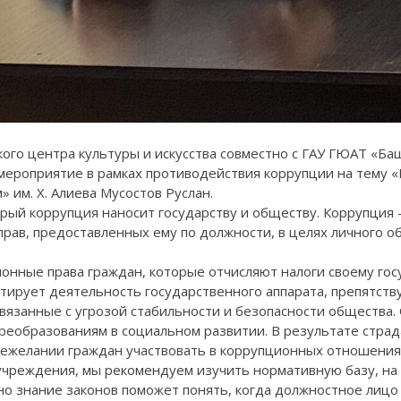
кого центра культуры и искусства совместно с ГАУ ГЮАТ «Баш
мероприятие в рамках противодействия коррупции на тему «
 им. Х. Алиева Мусостов Руслан.
орый коррупция наносит государству и обществу. Коррупция 
рав, предоставленных ему по должности, в целях личного о
нные права граждан, которые отчисляют налоги своему гос
тирует деятельность государственного аппарата, препятст
вязанные с угрозой стабильности и безопасности общества.
еобразованиям в социальном развитии. В результате страд
ежелании граждан участвовать в коррупционных отношениях
чреждения, мы рекомендуем изучить нормативную базу, на 
но знание законов поможет понять, когда должностное лицо