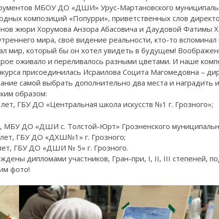
трументов МБОУ ДО «ДШИ» Урус-Мартановского муниципальн
ародных композиций «Попурри», приветственных слов дире
членов жюри Хорумова Анзора Абасовича и Даудовой Фатимы
нутреннего мира, своё видение реальности, кто-то вспоминал
азал мир, который бы он хотел увидеть в будущем! Воображен
торое оживало и переливалось разными цветами. И наше ком
онкурса присоединилась Исраилова Социта Магомедовна – д
лание самой выбрать дополнительно два места и наградить и
аким образом:
 лет, ГБУ ДО «Центральная школа искусств №1 г. Грозного»;
ет, МБУ ДО «ДШИ с. Толстой-Юрт» Грозненского муниципальн
 лет, ГБУ ДО «ДХШ№1» г. Грозного;
лет, ГБУ ДО «ДШИ № 5» г. Грозного.
ждены дипломами участников, Гран-при, I, II, III степеней,
им фото!