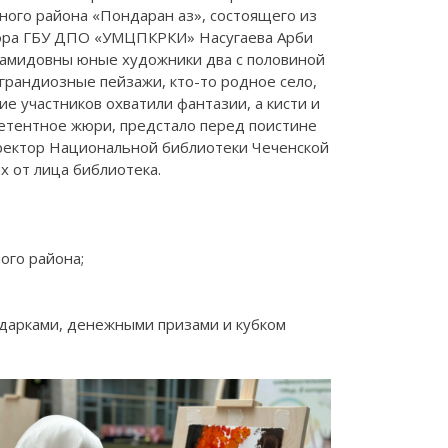
ого района «Пондаран аз», состоящего из
ктора ГБУ ДПО «УМЦПКРКИ» Насугаева Арби
 Хамидовны юные художники два с половиной
 грандиозные пейзажи, кто-то родное село,
ие участников охватили фантазии, а кисти и
петентное жюри, предстало перед поистине
иректор Национальной библиотеки Чеченской
х от лица библиотека.
ого района;
 подарками, денежными призами и кубком