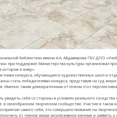
ациональной библиотеки имени А.А. Айдамирова ГБУ ДПО «Уч
тва» при поддержке Министерства культуры организовал про
в котором я живу».
частники конкурса, обучающиеся художественных школ и отд
ансы стать победителями конкурса, представив на суд жюри 
ов. Именно таким демократичным оттенком этот перспективн
ь увидеть себя со стороны в условиях реального соседства
. в своеобразном творческом сообществе. Участие в таком к
осприятии самого себя, это совершенствование на творческо
лучить от членов жюри эксклюзивное реноме и заявить о се