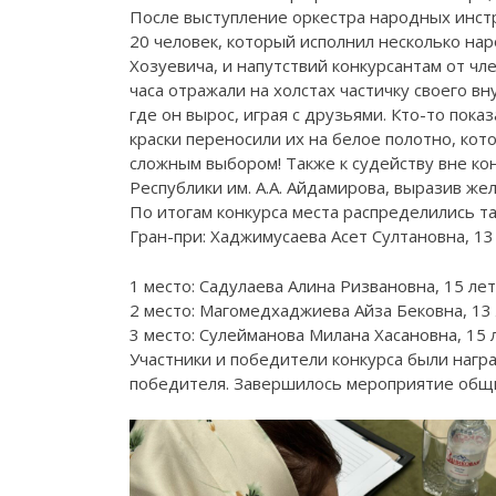
После выступление оркестра народных инс
20 человек, который исполнил несколько н
Хозуевича, и напутствий конкурсантам от 
часа отражали на холстах частичку своего в
где он вырос, играя с друзьями. Кто-то пок
краски переносили их на белое полотно, ко
сложным выбором! Также к судейству вне к
Республики им. А.А. Айдамирова, выразив же
По итогам конкурса места распределились т
Гран-при: Хаджимусаева Асет Султановна, 13
1 место: Садулаева Алина Ризвановна, 15 л
2 место: Магомедхаджиева Айза Бековна, 13
3 место: Сулейманова Милана Хасановна, 15 
Участники и победители конкурса были награ
победителя. Завершилось мероприятие общ