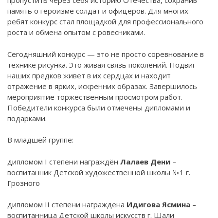
пропустить через себя историю Отечества, сохранив
память о героизме солдат и офицеров. Для многих
ребят конкурс стал площадкой для профессионального
роста и обмена опытом с ровесниками.
Сегодняшний конкурс — это не просто соревнование в
технике рисунка. Это живая связь поколений. Подвиг
наших предков живет в их сердцах и находит
отражение в ярких, искренних образах. Завершилось
мероприятие торжественным просмотром работ.
Победители конкурса были отмечены дипломами и
подарками.
В младшей группе:
дипломом I степени награждён
Лалаев Дени
–
воспитанник Детской художественной школы №1 г.
Грозного
дипломом II степени награждена
Идигова Ясмина
–
воспитанница Детской школы искусств г. Шали