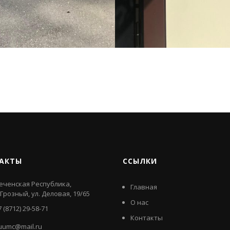
АКТЫ
ССЫЛКИ
еченская Республика,
Главная
. Грозный, ул. Деловая, 19/65
О нас
7 (8712) 29-58-71
Контакты
uumc@mail.ru