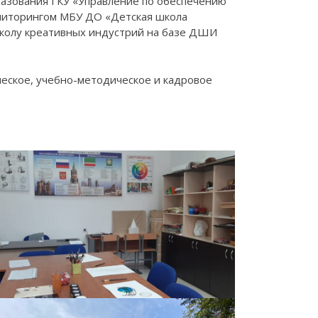
разования ГКУ «Управление по обеспечению
ониторингом МБУ ДО «Детская школа
 Школу креативных индустрий на базе ДШИ
ческое, учебно-методическое и кадровое
.