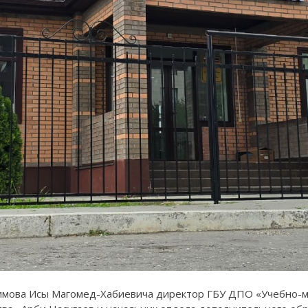
имова Исы Магомед-Хабиевича директор ГБУ ДПО «Учебно-