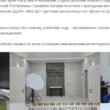
тва» Арби Насугаев и начальник отдела дополнительного об
ской Республики» Саламбек Бачаев посетили с выездным м
линская ДШИ», МБУ ДО «Детская школа искусств г.Аргун» и
школ искусств к новому учебному году – материально-техни
учреждениях.
обная справка по всем основным направлениям мониторинга