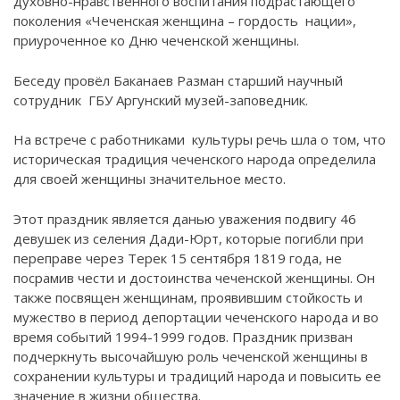
духовно-нравственного воспитания подрастающего
поколения «Чеченская женщина – гордость нации»,
приуроченное ко Дню чеченской женщины.
Беседу провёл Баканаев Разман старший научный
сотрудник ГБУ Аргунский музей-заповедник.
На встрече с работниками культуры речь шла о том, что
историческая традиция чеченского народа определила
для своей женщины значительное место.
Этот праздник является данью уважения подвигу 46
девушек из селения Дади-Юрт, которые погибли при
переправе через Терек 15 сентября 1819 года, не
посрамив чести и достоинства чеченской женщины. Он
также посвящен женщинам, проявившим стойкость и
мужество в период депортации чеченского народа и во
время событий 1994-1999 годов. Праздник призван
подчеркнуть высочайшую роль чеченской женщины в
сохранении культуры и традиций народа и повысить ее
значение в жизни общества.