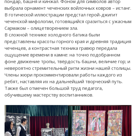
пондар, башня и кинжал. Фоном для символов автор
выбрала орнамент чеченских войлочных ковров – истанг.
В готической иллюстрации предстал герой-джигит
чеченской мифологии, готовящийся сразиться с ужасным
Сармаком – олицетворением зла.
В сложной технике холодного батика были
представлены красоты горного края и древняя традиция
чеченцев, а контрастная техника гравюр передала
ощущение времени в камне: на точно подобранном
фоне движение тропы, твёрдость башни, величие гор; и
невероятно стремительный ритм жизни нашей столицы.
Члены жюри прокомментировали работы каждого из
ребят, наставляя их на дальнейший творческий путь.
Также был отмечен большой труд педагога,
обучившему мастерству воспитанников.