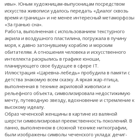
ивы». Юным художницам-выпускницам посредством
искусства живописи удалось передать «Диалог сквозь
время и границы» и не менее интересный метаморфозы
«За гранью сна».
Работа, выполненная с использованием текстурного
акрила и воздушного пластилина, погружала в пучину
моря, к давно затонувшему кораблю и морским
обитателям. А отношения человека и искусственного
интеллекта раскрылись в графике юноши,
планирующего свое будущее в сфере IT.
Иллюстрация «Царевна-лебедь» пробудила в памяти с
детства знакомую всем сказку. А яркая жар-птица,
выполненная в технике акриловой живописи и
рельефного объекта, символизировала недостижимую
мечту, путеводную звезду, вдохновение и стремление к
высокому идеалу.
Образ чеченской женщины в картине из валяной
шерсти символизировал преемственность поколений. В
панно, выполненном в сложной технике ниткографии,
были изображены символы чеченского уклада: дечиг-