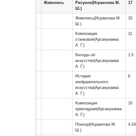
Живопись
Рисунок(Исраилова М. 
17
Ш.)
Живопись(Исраилова М. 
15
Ш.)
Композиция 
11
станковая(Арсанукаева 
А. Г.)
Беседы об 
1.5
искусстве(Арсанукаева 
А. Г.)
История 
6
изобразительного 
искусства(Арсанукаева 
А. Г.)
Композиция 
10
прикладная(Арсанукаева 
А. Г.)
Пленэр(Исраилова М. 
4.2
Ш.)