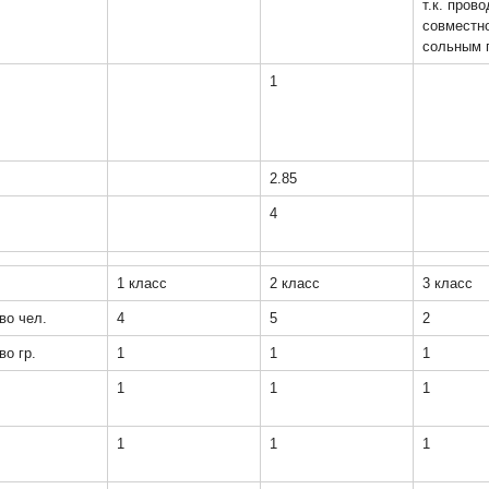
т.к. прово
совместно
сольным 
1
2.85
4
1 класс
2 класс
3 класс
во чел.
4
5
2
во гр.
1
1
1
1
1
1
1
1
1