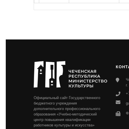
КОНТ
Ч
г
+
Официальный сайт Государственного
бюджетного учреждения
g
дополнительного профессионального
Ф
образования «Учебно-методический
центр повышения квалификации
работников культуры и искусства»