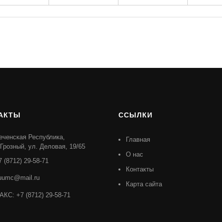
АКТЫ
ССЫЛКИ
еченская Республика,
Главная
. Грозный, ул. Деловая, 19/65
О нас
7 (8712) 29-58-71
Контакты
uumc@mail.ru
Карта сайта
АКС: +7 (8712) 29-58-71