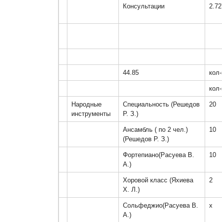
Консультации
2.7
44.85
кол-
кол-
Народные 
Специальность (Решедов 
20
инструменты
Р. З.)
Ансамбль ( по 2 чел.)
10
(Решедов Р. З.)
Фортепиано(Расуева В. 
10
А.)
Хоровой класс (Яхиева 
2
Х. Л.)
Сольфеджио(Расуева В. 
х
А.)