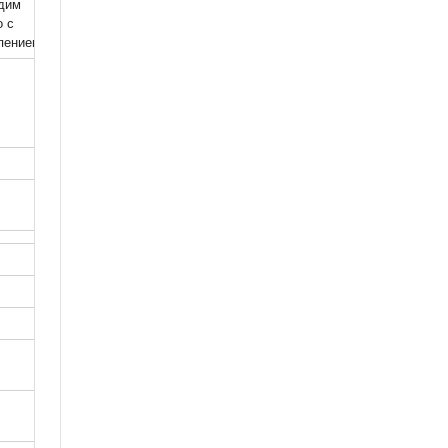
дим 
 с 
пением
4 класс
5 класс
12.0
1
1
1
1
1
1