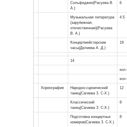
Сольфеджио(Расуева В. 
6
А.)
Музыкальная литература 
4.5
(зарубежная, 
отечественная)(Расуева 
В. А.)
Концертмейстерские 
19
часы(Делиева А. Д.)
14
кол-
кол-
Хореография
Народно-сценический 
12
танец(Сагиева З. С-Х.)
Классический 
8
танец(Сагиева З. С-Х.)
Подготовка концертных 
8
номеров(Сагиева З. С-Х.)