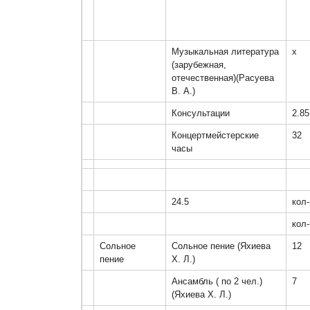
Музыкальная литература 
х
(зарубежная, 
отечественная)(Расуева 
В. А.)
Консультации
2.85
Концертмейстерские 
32
часы
24.5
кол-
кол-
Сольное 
Сольное пение (Яхиева 
12
пение
Х. Л.)
Ансамбль ( по 2 чел.)
7
(Яхиева Х. Л.)