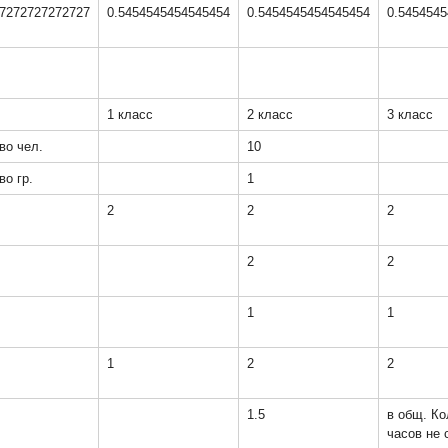
27272727272727
0.5454545454545454
0.5454545454545454
0.545454
1 класс
2 класс
3 класс
во чел.
10
во гр.
1
2
2
2
2
2
1
1
1
2
2
1.5
в общ. Ко
часов не 